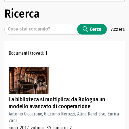
Ricerca
Cerca
Cerca
Azzera
Risultati di ricerca
Documenti trovati: 1
La biblioteca si moltiplica: da Bologna un
modello avanzato di cooperazione
Antonio Ciccarone, Giacomo Nerozzi, Alina Renditiso, Enrica
Zani
anno: 2017, volume: 35, numero: 2