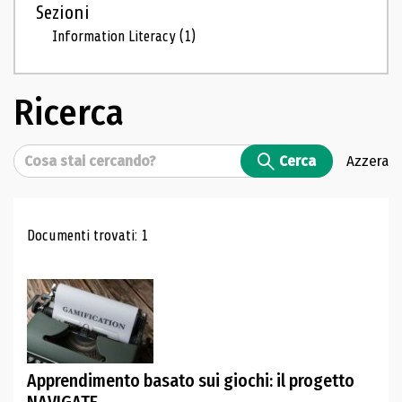
Sezioni
Information Literacy
(1)
Ricerca
Cerca
Cerca
Azzera
Risultati di ricerca
Documenti trovati: 1
Apprendimento basato sui giochi: il progetto