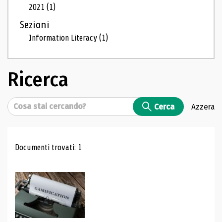
2021
(1)
Sezioni
Information Literacy
(1)
Ricerca
Cerca
Cerca
Azzera
Risultati di ricerca
Documenti trovati: 1