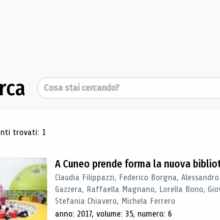
rca
Cerca
ultati di ricerca
ti trovati: 1
A Cuneo prende forma la nuova biblio
Claudia Filippazzi, Federico Borgna, Alessandro
Gazzera, Raffaella Magnano, Lorella Bono, Gio
Stefania Chiavero, Michela Ferrero
anno: 2017, volume: 35, numero: 6