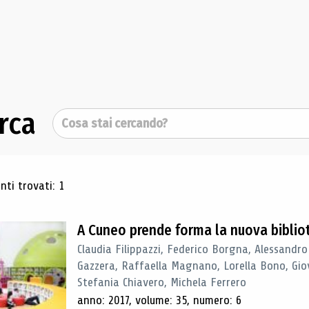
rca
Cerca
ultati di ricerca
ti trovati: 1
A Cuneo prende forma la nuova biblio
Claudia Filippazzi, Federico Borgna, Alessandro
Gazzera, Raffaella Magnano, Lorella Bono, Gio
Stefania Chiavero, Michela Ferrero
anno: 2017, volume: 35, numero: 6