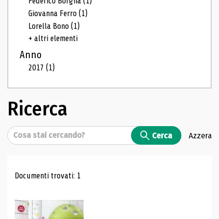
Federico Borgna
(1)
Giovanna Ferro
(1)
Lorella Bono
(1)
+ altri elementi
Anno
2017
(1)
Ricerca
Cerca
Cerca
Azzera
Risultati di ricerca
Documenti trovati: 1