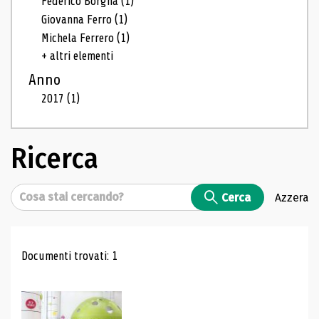
Federico Borgna
(1)
Giovanna Ferro
(1)
Michela Ferrero
(1)
+ altri elementi
Anno
2017
(1)
Ricerca
Cerca
Cerca
Azzera
Risultati di ricerca
Documenti trovati: 1