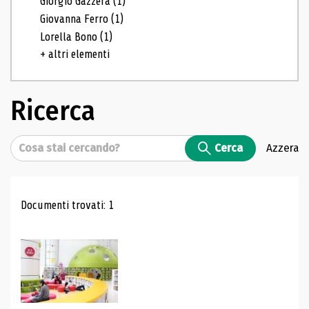
Giorgio Gazzera
(1)
Giovanna Ferro
(1)
Lorella Bono
(1)
+ altri elementi
Ricerca
Cerca
Cerca
Azzera
Risultati di ricerca
Documenti trovati: 1