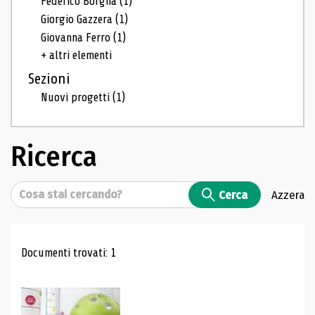
Federico Borgna
(1)
Giorgio Gazzera
(1)
Giovanna Ferro
(1)
+ altri elementi
Sezioni
Nuovi progetti
(1)
Ricerca
Cerca
Cerca
Azzera
Risultati di ricerca
Documenti trovati: 1