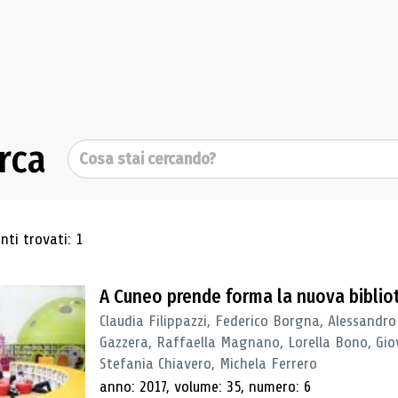
rca
Cerca
ultati di ricerca
ti trovati: 1
A Cuneo prende forma la nuova biblio
Claudia Filippazzi, Federico Borgna, Alessandro
Gazzera, Raffaella Magnano, Lorella Bono, Gio
Stefania Chiavero, Michela Ferrero
anno: 2017, volume: 35, numero: 6