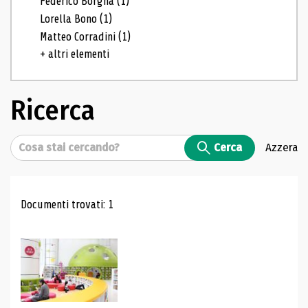
Federico Borgna
(1)
Lorella Bono
(1)
Matteo Corradini
(1)
+ altri elementi
Ricerca
Cerca
Cerca
Azzera
Risultati di ricerca
Documenti trovati: 1