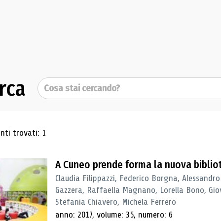
rca
Cerca
ultati di ricerca
ti trovati: 1
A Cuneo prende forma la nuova biblio
Claudia Filippazzi, Federico Borgna, Alessandro
Gazzera, Raffaella Magnano, Lorella Bono, Gio
Stefania Chiavero, Michela Ferrero
anno: 2017, volume: 35, numero: 6