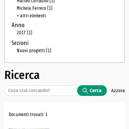
Matteo Corradini
(1)
Michela Ferrero
(1)
+ altri elementi
Anno
2017
(1)
Sezioni
Nuovi progetti
(1)
Ricerca
Cerca
Cerca
Azzera
Risultati di ricerca
Documenti trovati: 1