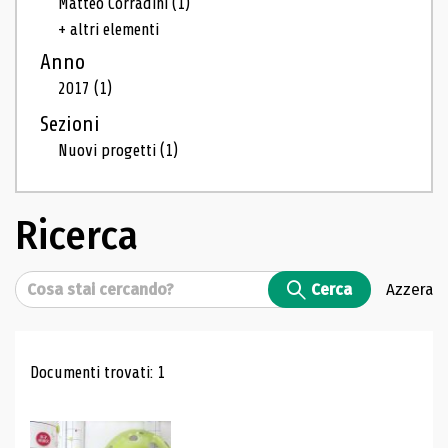
Matteo Corradini
(1)
+ altri elementi
Anno
2017
(1)
Sezioni
Nuovi progetti
(1)
Ricerca
Cerca
Cerca
Azzera
Risultati di ricerca
Documenti trovati: 1