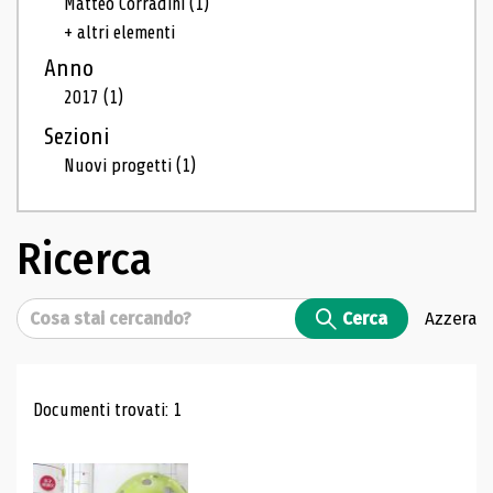
Matteo Corradini
(1)
+ altri elementi
Anno
2017
(1)
Sezioni
Nuovi progetti
(1)
Ricerca
Cerca
Cerca
Azzera
Risultati di ricerca
Documenti trovati: 1