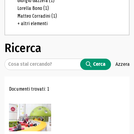
Giorgio Gazzera
(1)
Lorella Bono
(1)
Matteo Corradini
(1)
+ altri elementi
Ricerca
Cerca
Cerca
Azzera
Risultati di ricerca
Documenti trovati: 1