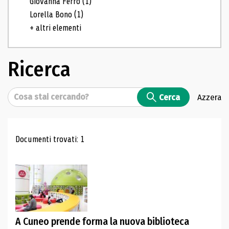
Giovanna Ferro
(1)
Lorella Bono
(1)
+ altri elementi
Ricerca
Cerca
Cerca
Azzera
Risultati di ricerca
Documenti trovati: 1
A Cuneo prende forma la nuova biblioteca