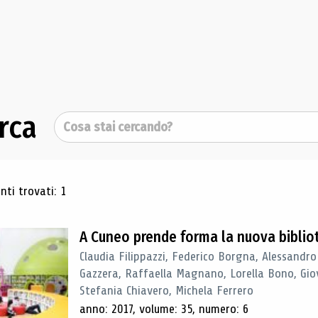
rca
Cerca
ultati di ricerca
ti trovati: 1
A Cuneo prende forma la nuova biblio
Claudia Filippazzi, Federico Borgna, Alessandro
Gazzera, Raffaella Magnano, Lorella Bono, Gio
Stefania Chiavero, Michela Ferrero
anno: 2017, volume: 35, numero: 6