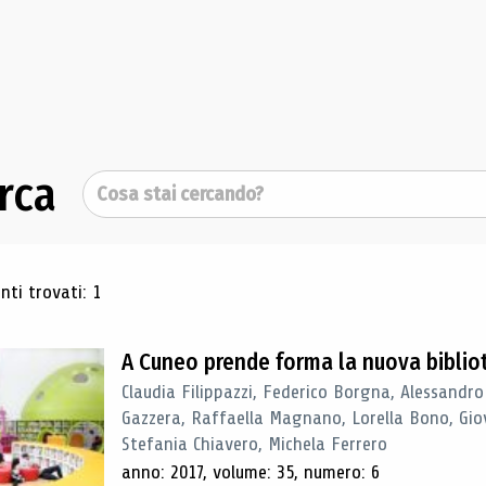
rca
Cerca
ultati di ricerca
ti trovati: 1
A Cuneo prende forma la nuova biblio
Claudia Filippazzi, Federico Borgna, Alessandro
Gazzera, Raffaella Magnano, Lorella Bono, Gio
Stefania Chiavero, Michela Ferrero
anno: 2017, volume: 35, numero: 6