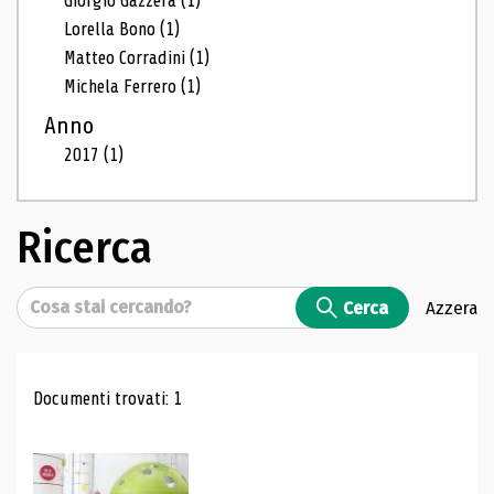
Giorgio Gazzera
(1)
Lorella Bono
(1)
Matteo Corradini
(1)
Michela Ferrero
(1)
Anno
2017
(1)
Ricerca
Cerca
Cerca
Azzera
Risultati di ricerca
Documenti trovati: 1