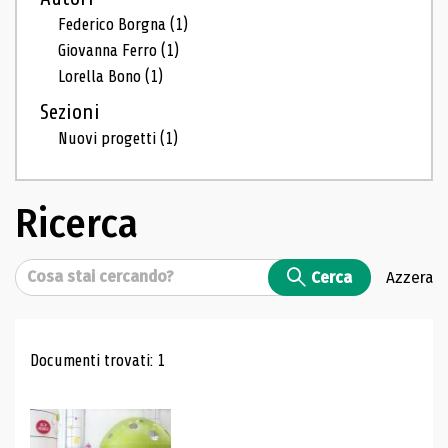
Federico Borgna
(1)
Giovanna Ferro
(1)
Lorella Bono
(1)
Sezioni
Nuovi progetti
(1)
Ricerca
Cerca
Cerca
Azzera
Risultati di ricerca
Documenti trovati: 1