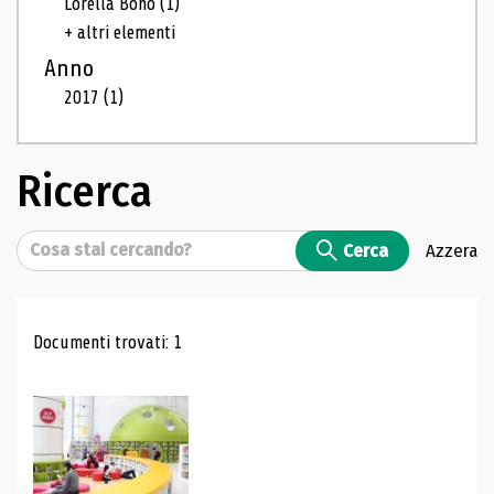
Lorella Bono
(1)
+ altri elementi
Anno
2017
(1)
Ricerca
Cerca
Cerca
Azzera
Risultati di ricerca
Documenti trovati: 1