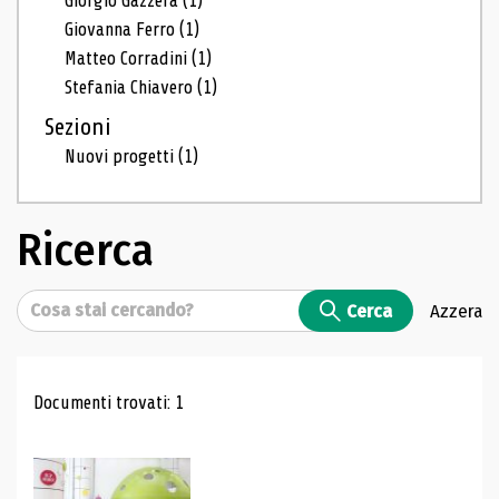
Giorgio Gazzera
(1)
Giovanna Ferro
(1)
Matteo Corradini
(1)
Stefania Chiavero
(1)
Sezioni
Nuovi progetti
(1)
Ricerca
Cerca
Cerca
Azzera
Risultati di ricerca
Documenti trovati: 1