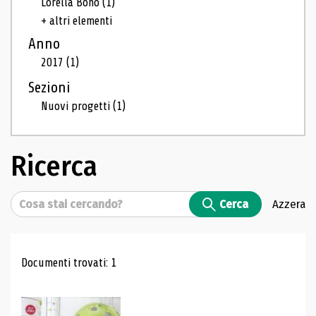
Lorella Bono
(1)
+ altri elementi
Anno
2017
(1)
Sezioni
Nuovi progetti
(1)
Ricerca
Cerca
Cerca
Azzera
Risultati di ricerca
Documenti trovati: 1