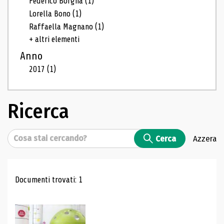
Federico Borgna
(1)
Lorella Bono
(1)
Raffaella Magnano
(1)
+ altri elementi
Anno
2017
(1)
Ricerca
Cerca
Cerca
Azzera
Risultati di ricerca
Documenti trovati: 1