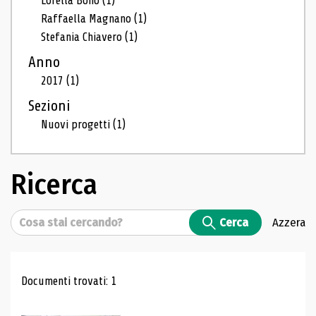
Lorella Bono
(1)
Raffaella Magnano
(1)
Stefania Chiavero
(1)
Anno
2017
(1)
Sezioni
Nuovi progetti
(1)
Ricerca
Cerca
Cerca
Azzera
Risultati di ricerca
Documenti trovati: 1