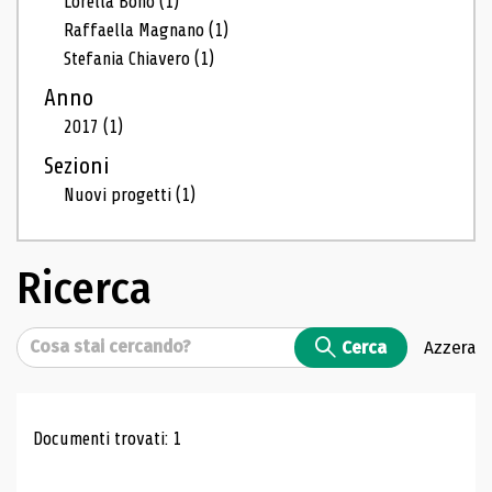
Lorella Bono
(1)
Raffaella Magnano
(1)
Stefania Chiavero
(1)
Anno
2017
(1)
Sezioni
Nuovi progetti
(1)
Ricerca
Cerca
Cerca
Azzera
Risultati di ricerca
Documenti trovati: 1