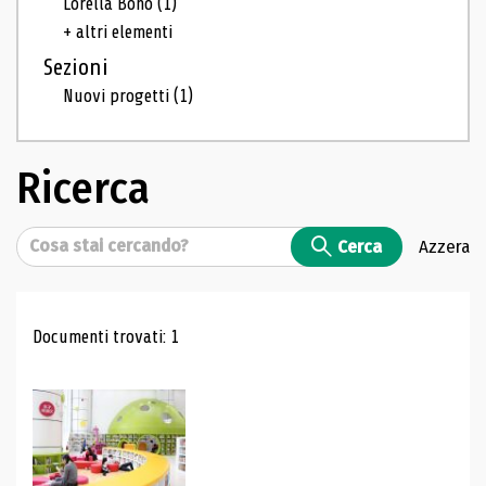
Lorella Bono
(1)
+ altri elementi
Sezioni
Nuovi progetti
(1)
Ricerca
Cerca
Cerca
Azzera
Risultati di ricerca
Documenti trovati: 1