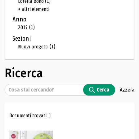
Lorella Bono
(1)
+ altri elementi
Anno
2017
(1)
Sezioni
Nuovi progetti
(1)
Ricerca
Cerca
Cerca
Azzera
Risultati di ricerca
Documenti trovati: 1