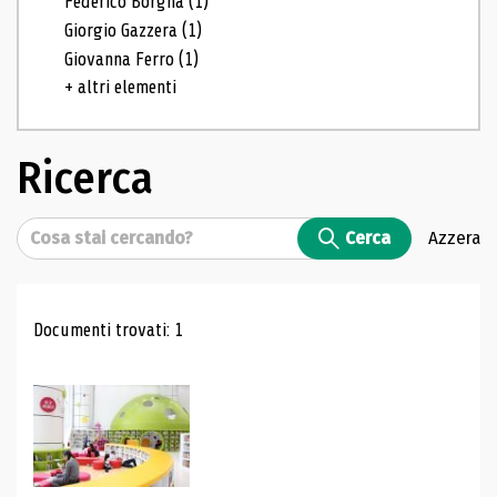
Federico Borgna
(1)
Giorgio Gazzera
(1)
Giovanna Ferro
(1)
+ altri elementi
Ricerca
Cerca
Cerca
Azzera
Risultati di ricerca
Documenti trovati: 1