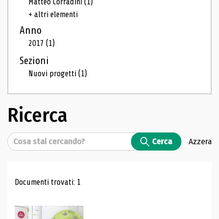
Matteo Corradini
(1)
+ altri elementi
Anno
2017
(1)
Sezioni
Nuovi progetti
(1)
Ricerca
Cerca
Cerca
Azzera
Risultati di ricerca
Documenti trovati: 1