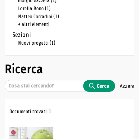
Giorgio Gazzera
(1)
Lorella Bono
(1)
Matteo Corradini
(1)
+ altri elementi
Sezioni
Nuovi progetti
(1)
Ricerca
Cerca
Cerca
Azzera
Risultati di ricerca
Documenti trovati: 1