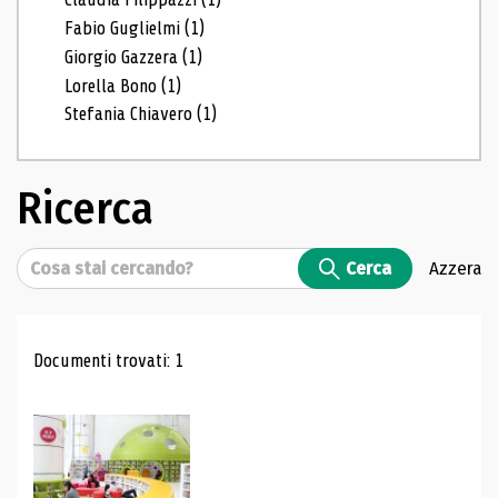
Fabio Guglielmi
(1)
Giorgio Gazzera
(1)
Lorella Bono
(1)
Stefania Chiavero
(1)
Ricerca
Cerca
Cerca
Azzera
Risultati di ricerca
Documenti trovati: 1