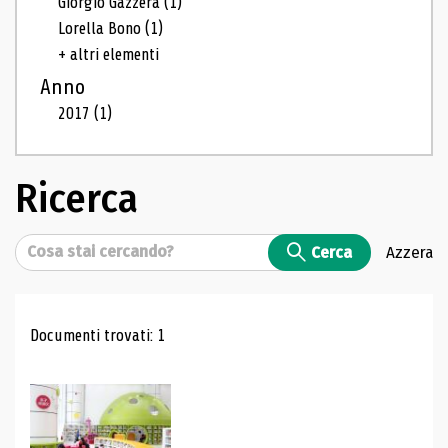
Giorgio Gazzera
(1)
Lorella Bono
(1)
+ altri elementi
Anno
2017
(1)
Ricerca
Cerca
Cerca
Azzera
Risultati di ricerca
Documenti trovati: 1