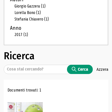
Giorgio Gazzera
(1)
Lorella Bono
(1)
Stefania Chiavero
(1)
Anno
2017
(1)
Ricerca
Cerca
Cerca
Azzera
Risultati di ricerca
Documenti trovati: 1