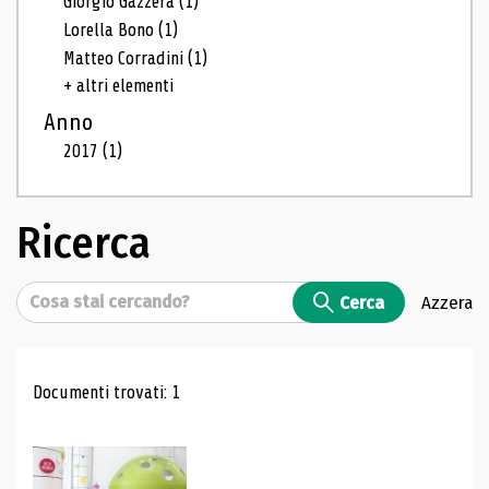
Giorgio Gazzera
(1)
Lorella Bono
(1)
Matteo Corradini
(1)
+ altri elementi
Anno
2017
(1)
Ricerca
Cerca
Cerca
Azzera
Risultati di ricerca
Documenti trovati: 1