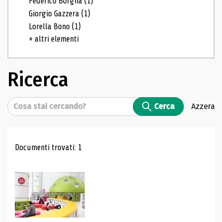
Federico Borgna
(1)
Giorgio Gazzera
(1)
Lorella Bono
(1)
+ altri elementi
Ricerca
Cerca
Cerca
Azzera
Risultati di ricerca
Documenti trovati: 1