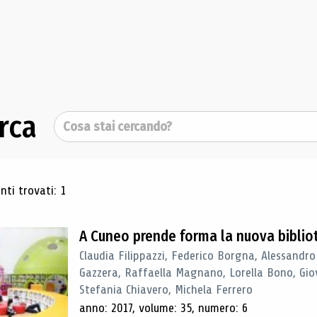
rca
Cerca
ultati di ricerca
ti trovati: 1
A Cuneo prende forma la nuova biblio
Claudia Filippazzi, Federico Borgna, Alessandro
Gazzera, Raffaella Magnano, Lorella Bono, Gio
Stefania Chiavero, Michela Ferrero
anno: 2017, volume: 35, numero: 6