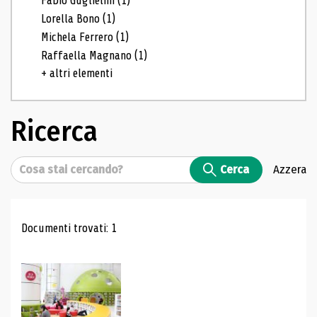
Fabio Guglielmi
(1)
Lorella Bono
(1)
Michela Ferrero
(1)
Raffaella Magnano
(1)
+ altri elementi
Ricerca
Cerca
Cerca
Azzera
Risultati di ricerca
Documenti trovati: 1