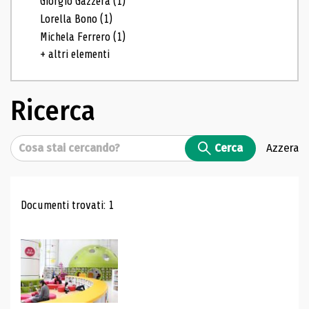
Giorgio Gazzera
(1)
Lorella Bono
(1)
Michela Ferrero
(1)
+ altri elementi
Ricerca
Cerca
Cerca
Azzera
Risultati di ricerca
Documenti trovati: 1