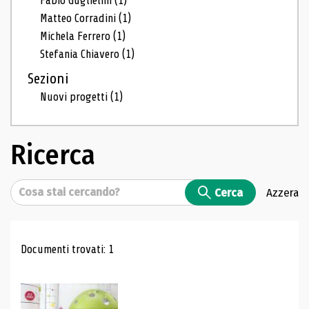
Fabio Guglielmi
(1)
Matteo Corradini
(1)
Michela Ferrero
(1)
Stefania Chiavero
(1)
Sezioni
Nuovi progetti
(1)
Ricerca
Cerca
Cerca
Azzera
Risultati di ricerca
Documenti trovati: 1