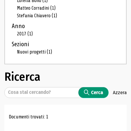
Lorella Bono
(1)
Matteo Corradini
(1)
Stefania Chiavero
(1)
Anno
2017
(1)
Sezioni
Nuovi progetti
(1)
Ricerca
Cerca
Cerca
Azzera
Risultati di ricerca
Documenti trovati: 1