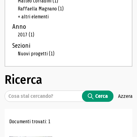
Matteo Corradini
(1)
Raffaella Magnano
(1)
+ altri elementi
Anno
2017
(1)
Sezioni
Nuovi progetti
(1)
Ricerca
Cerca
Cerca
Azzera
Risultati di ricerca
Documenti trovati: 1