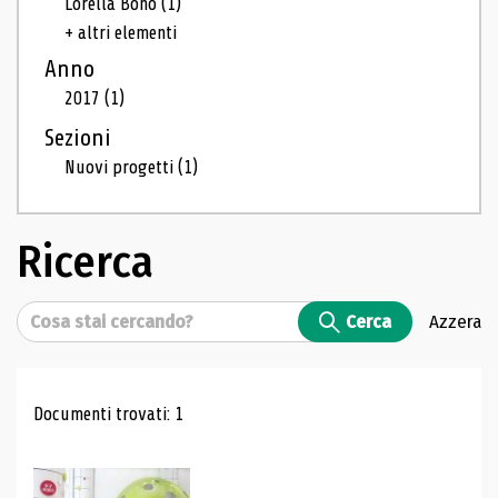
Lorella Bono
(1)
+ altri elementi
Anno
2017
(1)
Sezioni
Nuovi progetti
(1)
Ricerca
Cerca
Cerca
Azzera
Risultati di ricerca
Documenti trovati: 1