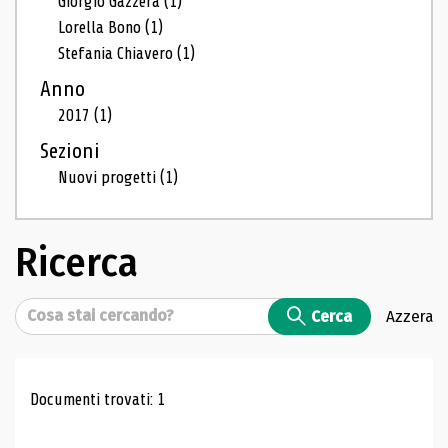
Giorgio Gazzera
(1)
Lorella Bono
(1)
Stefania Chiavero
(1)
Anno
2017
(1)
Sezioni
Nuovi progetti
(1)
Ricerca
Cerca
Cerca
Azzera
Risultati di ricerca
Documenti trovati: 1