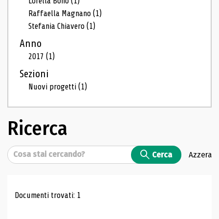
Lorella Bono
(1)
Raffaella Magnano
(1)
Stefania Chiavero
(1)
Anno
2017
(1)
Sezioni
Nuovi progetti
(1)
Ricerca
Cerca
Cerca
Azzera
Risultati di ricerca
Documenti trovati: 1