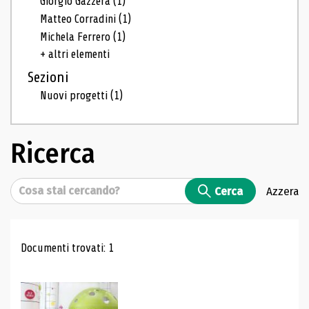
Giorgio Gazzera
(1)
Matteo Corradini
(1)
Michela Ferrero
(1)
+ altri elementi
Sezioni
Nuovi progetti
(1)
Ricerca
Cerca
Cerca
Azzera
Risultati di ricerca
Documenti trovati: 1