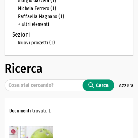
Giorgio Gazzera
(1)
Michela Ferrero
(1)
Raffaella Magnano
(1)
+ altri elementi
Sezioni
Nuovi progetti
(1)
Ricerca
Cerca
Cerca
Azzera
Risultati di ricerca
Documenti trovati: 1