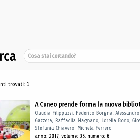
rca
Cerca
ultati di ricerca
ti trovati: 1
A Cuneo prende forma la nuova biblio
Claudia Filippazzi, Federico Borgna, Alessandro
Gazzera, Raffaella Magnano, Lorella Bono, Gio
Stefania Chiavero, Michela Ferrero
anno: 2017, volume: 35, numero: 6