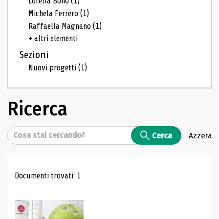
Lorella Bono
(1)
Michela Ferrero
(1)
Raffaella Magnano
(1)
+ altri elementi
Sezioni
Nuovi progetti
(1)
Ricerca
Cerca
Cerca
Azzera
Risultati di ricerca
Documenti trovati: 1